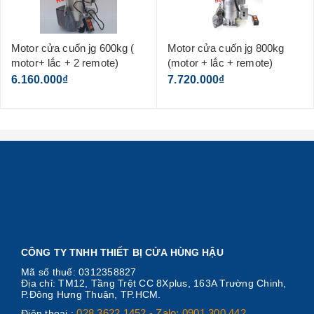
Motor cửa cuốn jg 600kg (
Motor cửa cuốn jg 800kg
motor+ lắc + 2 remote)
(motor + lắc + remote)
6.160.000₫
7.720.000₫
CÔNG TY TNHH THIẾT BỊ CỬA HÙNG HẬU
Mã số thuế: 0312358827
Địa chỉ: TM12, Tầng Trệt CC 8Xplus, 163A Trường Chinh,
P.Đông Hưng Thuận, TP.HCM.
028.3622.1452 - Zalo: 0901.300.442
Điện thoại :