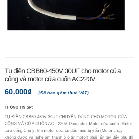
Tụ điện CBB60-450V 30UF cho motor cửa
cổng và motor cửa cuốn AC220V
60.000₫
(Đã bao gồm thuế VAT)
THÔNG TIN SP:
TỤ ĐIỆN CBB60-450V 30UF CHUYÊN DÙNG CHO MOTOR CỬA
CỒNG VÀ CỬA CUỐN AC - 220V Dùng cho: Motor cửa cuốn Motor
cửa cổng Chú ý: khi motor cửa có dấu hiệu bị yếu (Motor chạy
không được và nghe âm thanh ò ò từ motor) phải lấy tay đẩy phụ thì